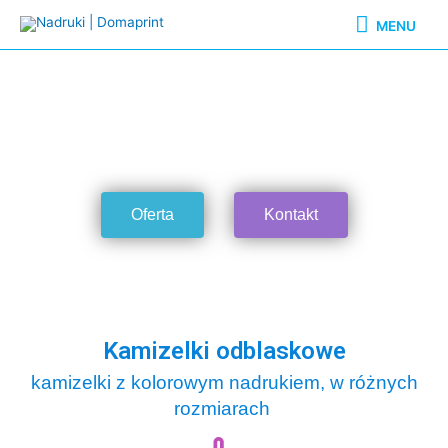
Przejdź
MENU
MENU
do
treści
Nadruki na Materiałach
Torebki | Koszulki | Kamizelki | Czapki
Oferta
Kontakt
Kamizelki odblaskowe
kamizelki z kolorowym nadrukiem, w różnych
rozmiarach